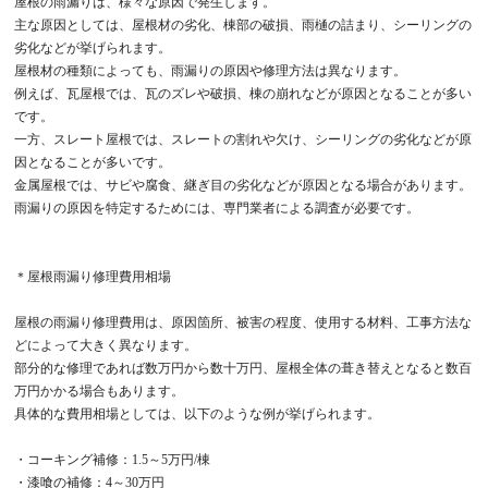
屋根の雨漏りは、様々な原因で発生します。
主な原因としては、屋根材の劣化、棟部の破損、雨樋の詰まり、シーリングの
劣化などが挙げられます。
屋根材の種類によっても、雨漏りの原因や修理方法は異なります。
例えば、瓦屋根では、瓦のズレや破損、棟の崩れなどが原因となることが多い
です。
一方、スレート屋根では、スレートの割れや欠け、シーリングの劣化などが原
因となることが多いです。
金属屋根では、サビや腐食、継ぎ目の劣化などが原因となる場合があります。
雨漏りの原因を特定するためには、専門業者による調査が必要です。
＊屋根雨漏り修理費用相場
屋根の雨漏り修理費用は、原因箇所、被害の程度、使用する材料、工事方法な
どによって大きく異なります。
部分的な修理であれば数万円から数十万円、屋根全体の葺き替えとなると数百
万円かかる場合もあります。
具体的な費用相場としては、以下のような例が挙げられます。
・コーキング補修：1.5～5万円/棟
・漆喰の補修：4～30万円