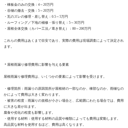
・棟板金のみの交換：4～20万円
・谷樋の撤去・交換：5～20万円
・瓦のズレの修理・差し替え：0.5～5万円
・ルーフィング／下地の補修・張り替え：5～30万円
・屋根全体交換（カバー工法／葺き替え）：80～200万円
これらの費用はあくまで目安であり、実際の費用は現場調査によって決定され
ます。
＊屋根雨漏り修理費用に影響を与える要素
屋根雨漏り修理費用は、いくつかの要素によって影響を受けます。
・修理箇所：雨漏りの原因箇所が屋根材の一部なのか、棟部なのか、雨樋なの
かによって費用は大きく変わります。
・被害の程度：雨漏りの規模が小さい場合と、広範囲にわたる場合では、費用
に大きな差が出ます。
腐食や劣化の程度も影響します。
・使用する材料：使用する材料の品質や種類によっても費用は変動します。
高品質な材料を使用するほど、費用は高くなります。