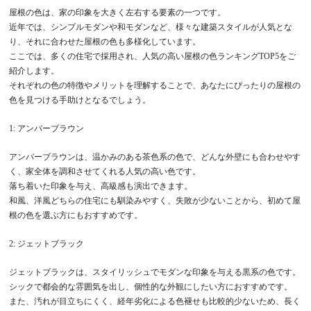
屋根の色は、家の印象を大きく左右する要素の一つです。
近年では、シンプルモダンや和モダンなど、様々な建築スタイルが人気とな
り、それに合わせた屋根の色も多様化しています。
ここでは、多くの住宅で採用され、人気の高い屋根の色ランキングTOP5をご
紹介します。
それぞれの色の特徴やメリットを理解することで、あなたにぴったりの屋根の
色を見つける手助けとなるでしょう。
1: アンバーブラウン
アンバーブラウンは、温かみのある茶色系の色で、どんな外壁にも合わせやす
く、家全体を調和させてくれる人気の高い色です。
落ち着いた印象を与え、高級感も演出できます。
和風、洋風どちらの住宅にも馴染みやすく、失敗が少ないことから、初めて屋
根の色を選ぶ方にもおすすめです。
2: ジェットブラック
ジェットブラックは、スタイリッシュでモダンな印象を与える黒系の色です。
シックで都会的な雰囲気を出し、個性的な外観にしたい方におすすめです。
また、汚れが目立ちにくく、経年劣化による色褪せも比較的少ないため、長く