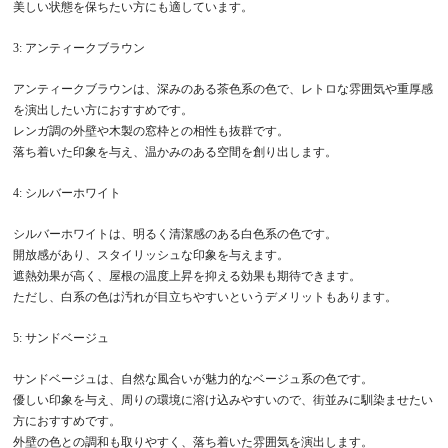
美しい状態を保ちたい方にも適しています。
3: アンティークブラウン
アンティークブラウンは、深みのある茶色系の色で、レトロな雰囲気や重厚感
を演出したい方におすすめです。
レンガ調の外壁や木製の窓枠との相性も抜群です。
落ち着いた印象を与え、温かみのある空間を創り出します。
4: シルバーホワイト
シルバーホワイトは、明るく清潔感のある白色系の色です。
開放感があり、スタイリッシュな印象を与えます。
遮熱効果が高く、屋根の温度上昇を抑える効果も期待できます。
ただし、白系の色は汚れが目立ちやすいというデメリットもあります。
5: サンドベージュ
サンドベージュは、自然な風合いが魅力的なベージュ系の色です。
優しい印象を与え、周りの環境に溶け込みやすいので、街並みに馴染ませたい
方におすすめです。
外壁の色との調和も取りやすく、落ち着いた雰囲気を演出します。