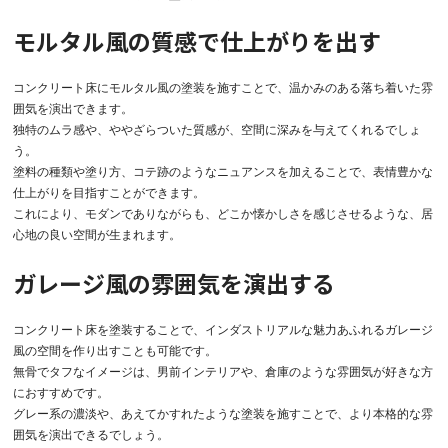
モルタル風の質感で仕上がりを出す
コンクリート床にモルタル風の塗装を施すことで、温かみのある落ち着いた雰
囲気を演出できます。
独特のムラ感や、ややざらついた質感が、空間に深みを与えてくれるでしょ
う。
塗料の種類や塗り方、コテ跡のようなニュアンスを加えることで、表情豊かな
仕上がりを目指すことができます。
これにより、モダンでありながらも、どこか懐かしさを感じさせるような、居
心地の良い空間が生まれます。
ガレージ風の雰囲気を演出する
コンクリート床を塗装することで、インダストリアルな魅力あふれるガレージ
風の空間を作り出すことも可能です。
無骨でタフなイメージは、男前インテリアや、倉庫のような雰囲気が好きな方
におすすめです。
グレー系の濃淡や、あえてかすれたような塗装を施すことで、より本格的な雰
囲気を演出できるでしょう。