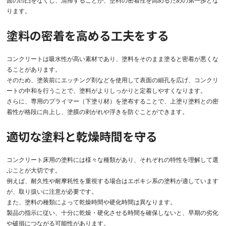
面の凹凸をなくし、清掃することが、塗料の密着性を高めるための第一歩とな
ります。
塗料の密着を高める工夫をする
コンクリートは吸水性が高い素材であり、塗料をそのまま塗ると密着が悪くな
ることがあります。
そのため、塗装前にエッチング剤などを使用して表面の細孔を広げ、コンクリ
ートの中和を行うことで、塗料がよりしっかりと定着しやすくなります。
さらに、専用のプライマー（下塗り材）を塗布することで、上塗り塗料との密
着性が格段に向上し、塗膜の剥がれや浮きを防ぐことができます。
適切な塗料と乾燥時間を守る
コンクリート床用の塗料には様々な種類があり、それぞれの特性を理解して選
ぶことが大切です。
例えば、耐久性や耐摩耗性を重視する場合はエポキシ系の塗料が適しています
が、取り扱いに注意が必要です。
また、塗料の種類によって乾燥時間や硬化時間は異なります。
製品の指示に従い、十分に乾燥・硬化させる時間を確保しないと、早期の劣化
や破損につながる可能性があります。