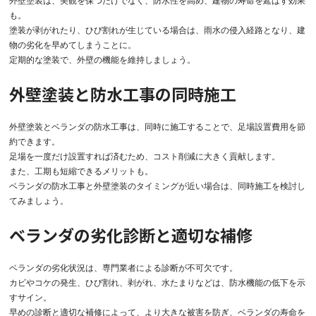
外壁塗装は、美観を保つだけでなく、防水性を高め、建物の寿命を延ばす効果
も。
塗装が剥がれたり、ひび割れが生じている場合は、雨水の侵入経路となり、建
物の劣化を早めてしまうことに。
定期的な塗装で、外壁の機能を維持しましょう。
外壁塗装と防水工事の同時施工
外壁塗装とベランダの防水工事は、同時に施工することで、足場設置費用を節
約できます。
足場を一度だけ設置すれば済むため、コスト削減に大きく貢献します。
また、工期も短縮できるメリットも。
ベランダの防水工事と外壁塗装のタイミングが近い場合は、同時施工を検討し
てみましょう。
ベランダの劣化診断と適切な補修
ベランダの劣化状況は、専門業者による診断が不可欠です。
カビやコケの発生、ひび割れ、剥がれ、水たまりなどは、防水機能の低下を示
すサイン。
早めの診断と適切な補修によって、より大きな被害を防ぎ、ベランダの寿命を