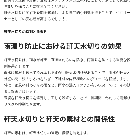
雨漏りの原因や対策、適切なメンテナンス方法を知ることで、安心して快適な
住まいを保つことに役立ててください。
軒天水切りに関する疑問を解消し、より専門的な知識を得ることで、住宅オー
ナーとしての安心感が高まるでしょう。
軒天水切りの役割と重要性
雨漏り防止における軒天水切りの効果
軒天水切りは、雨水が軒天に直接当たるのを防ぎ、雨漏りを防止する重要な役
割を果たします。
雨水は屋根を伝って流れ落ちますが、軒天水切りがあることで、雨水が軒天と
外壁の間に浸入するのを防ぎ、下地材や内部構造へのダメージを軽減します。
特に、強風や斜めからの雨など、雨水の浸入リスクが高い状況下では、その効
果は顕著に現れます。
適切な軒天水切りを選定し、正しく設置することで、長期間にわたって雨漏り
リスクを抑制できます。
軒天水切りと軒天の素材との関係性
軒天の素材は、軒天水切りの選定に影響を与えます。